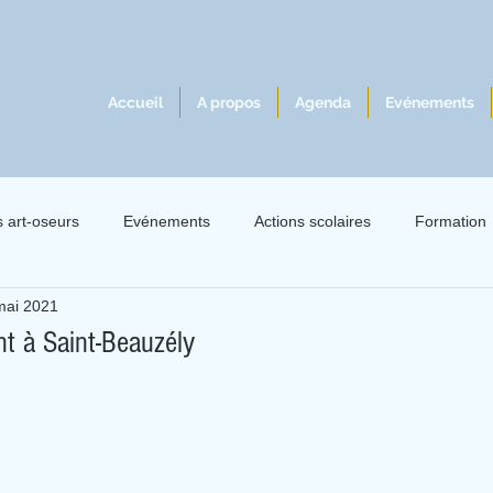
Accueil
A propos
Agenda
Evénements
s art-oseurs
Evénements
Actions scolaires
Formation
mai 2021
lles 2021
Exil 2021
Le livre à l'écoute du jazz
Intervie
t à Saint-Beauzély