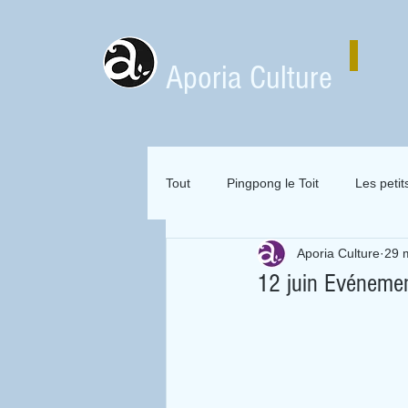
Aporia Culture
Tout
Pingpong le Toit
Les petit
Aporia Culture
29 
Zai Zai Zai Zai Attitude
Mervei
12 juin Evénemen
Expositions en location