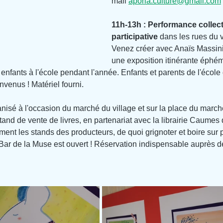
mail 
aporia.culture@gmail.com
11h-13h : Performance collect
participative 
dans les rues du v
Venez créer avec Anaïs Massini 
une exposition itinérante éphém
 enfants à l'école pendant l'année. Enfants et parents de l'école
venus ! Matériel fourni.
isé à l'occasion du marché du village et sur la place du march
nd de vente de livres, en partenariat avec la librairie Caumes d
ent les stands des producteurs, de quoi grignoter et boire sur 
Bar de la Muse est ouvert ! Réservation indispensable auprès d