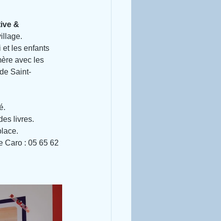
ive & 
illage.
et les enfants 
ère avec les 
 de Saint-
é.
es livres.
place.
e Caro :
05 65 62 