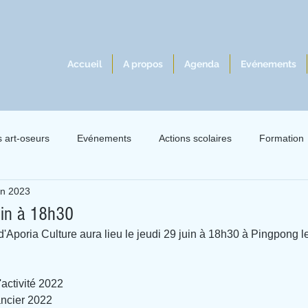
Accueil
A propos
Agenda
Evénements
s art-oseurs
Evénements
Actions scolaires
Formation
in 2023
lles 2021
Exil 2021
Le livre à l'écoute du jazz
Intervie
uin à 18h30
Aporia Culture aura lieu le jeudi 29 juin à 18h30 à Pingpong le 
'activité 2022
ancier 2022