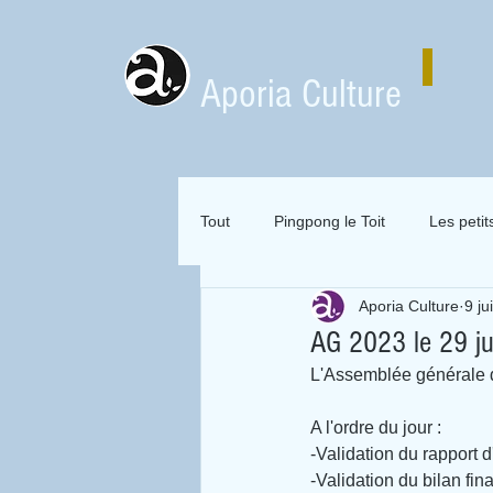
Aporia Culture
Tout
Pingpong le Toit
Les petit
Aporia Culture
9 ju
Zai Zai Zai Zai Attitude
Mervei
AG 2023 le 29 j
L'Assemblée générale d'
Expositions en location
A l'ordre du jour :
-Validation du rapport d
-Validation du bilan fin