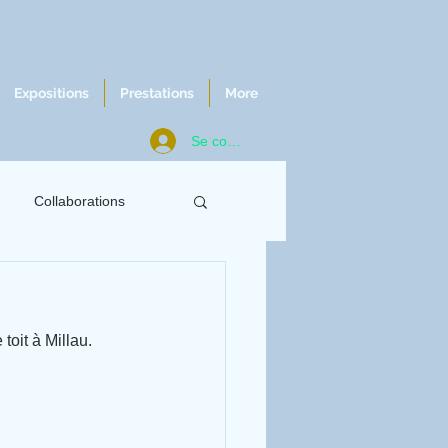
Expositions
Prestations
More
Se connecter
Collaborations
ws
Chroniques
toit à Millau.