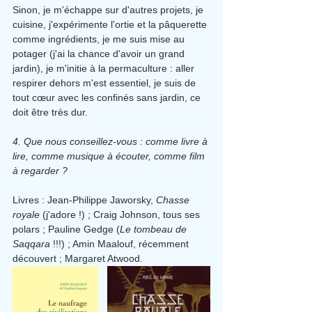
Sinon, je m'échappe sur d'autres projets, je 
cuisine, j'expérimente l'ortie et la pâquerette 
comme ingrédients, je me suis mise au 
potager (j'ai la chance d'avoir un grand 
jardin), je m'initie à la permaculture : aller 
respirer dehors m'est essentiel, je suis de 
tout cœur avec les confinés sans jardin, ce 
doit être très dur.
4. Que nous conseillez-vous : comme livre à 
lire, comme musique à écouter, comme film 
à regarder ?
Livres : Jean-Philippe Jaworsky, 
Chasse 
royale
 (j'adore !) ; Craig Johnson, tous ses 
polars ; Pauline Gedge (
Le tombeau de 
Saqqara
 !!!) ; Amin Maalouf, récemment 
découvert ; Margaret Atwood.