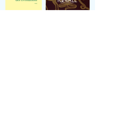
Musique : je suis très "valeurs sûres" en ce 
moment : Sting et Mark Knopfler.
Séries : je viens de voir 
True Détective 3