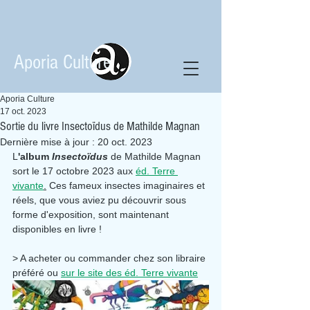
Aporia Culture
Aporia Culture
17 oct. 2023
Sortie du livre Insectoïdus de Mathilde Magnan
Dernière mise à jour :
20 oct. 2023
L
'album 
Insectoïdus 
de Mathilde Magnan 
sort le 17 octobre 2023 aux 
éd. Terre 
vivante
.
 Ces fameux insectes imaginaires et 
réels, que vous aviez pu découvrir sous 
forme d'exposition, sont maintenant 
disponibles en livre !
> A acheter ou commander chez son libraire 
préféré ou 
sur le site des éd. Terre vivante