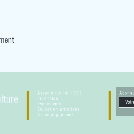
ement
Association loi 1901
Abonne
lture
Promotion
Evénements
Education artistique
Accompagnement