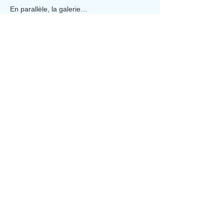
En parallèle, la galerie…
Afficher plus
Partager cet événement
Aporia Culture
Abonnez-vous à la newsletter
Soumettre
© 2026 Aporia Culture.