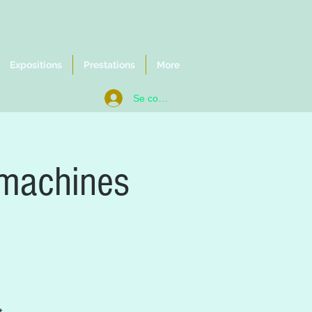
Expositions
Prestations
More
Se connecter
: machines