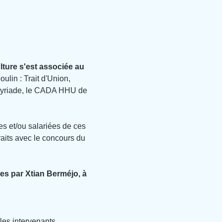
ture s'est associée au 
ulin : Trait d'Union, 
n Myriade, le CADA HHU de 
es et/ou salariées de ces 
raits avec le concours du 
es par Xtian Berméjo, à 
les intervenants 