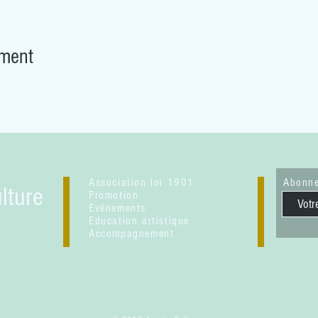
ement
Association loi 1901
Abonne
lture
Promotion
Evénements
Education artistique
Accompagnement