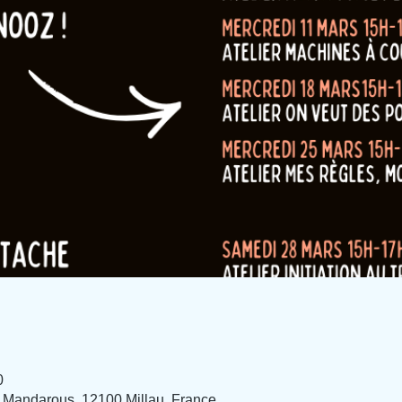
0
 Mandarous, 12100 Millau, France