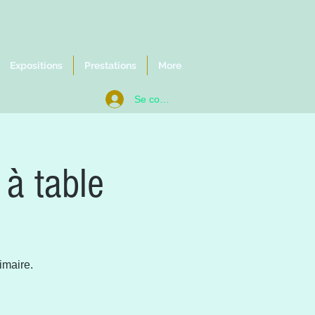
Expositions
Prestations
More
Se connecter
 à table
imaire.