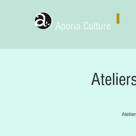
Aporia Culture
Atelier
Atelie