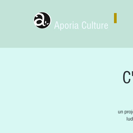
Aporia Culture
C
un proj
lud