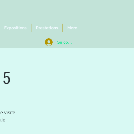
Expositions
Prestations
More
Se connecter
 5
e visite
ale.