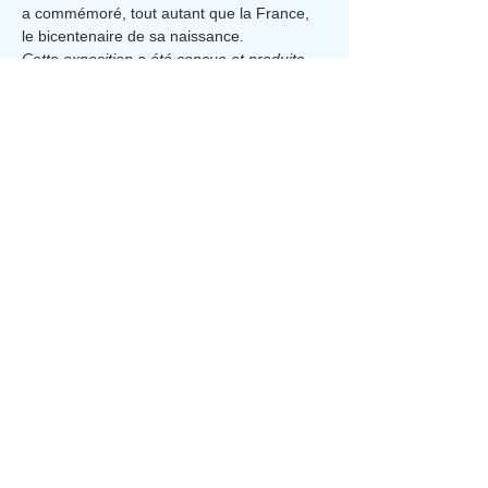
a commémoré, tout autant que la France, 
le bicentenaire de sa naissance.
Cette exposition a été conçue et produite…
Afficher plus
Partager cet événement
Aporia Culture
Abonnez-vous à la newsletter
Soumettre