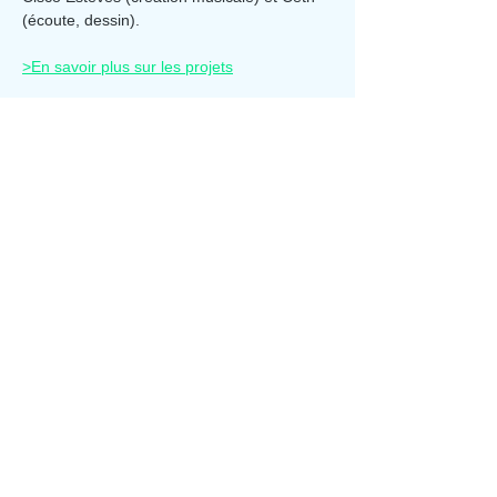
(écoute, dessin).
>En savoir plus sur les projets
Au programme :
Afficher plus
Partager cet événement
Aporia Culture
Abonnez-vous à la newsletter