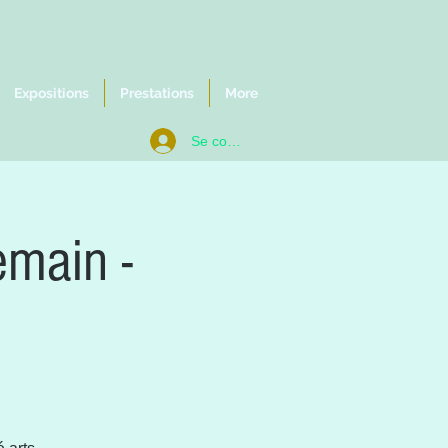
Expositions
Prestations
More
Se connecter
emain -