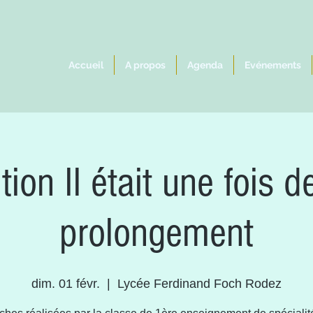
Accueil
A propos
Agenda
Evénements
tion Il était une fois d
prolongement
dim. 01 févr.
  |  
Lycée Ferdinand Foch Rodez