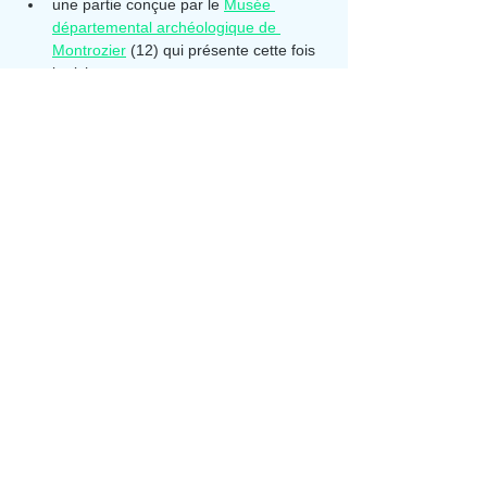
une partie conçue par le 
Musée 
départemental archéologique de 
Montrozier
 (12) qui présente cette fois 
le riche…
Afficher plus
Partager cet événement
Aporia Culture
Abonnez-vous à la newsletter
Soumettre