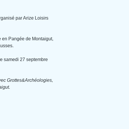
ganisé par Arize Loisirs 
e en Pangée de Montaigut, 
ausses.
 le samedi 27 septembre 
avec Grottes&Archéologies, 
igut.