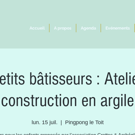
Accueil
A propos
Agenda
Evénements
etits bâtisseurs : Ateli
construction en argile
lun. 15 juil.
  |  
Pingpong le Toit