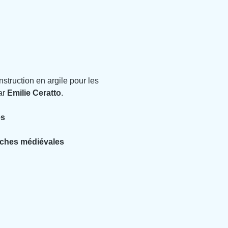
nstruction en argile pour les 
r 
Emilie Ceratto
.
es
arches médiévales