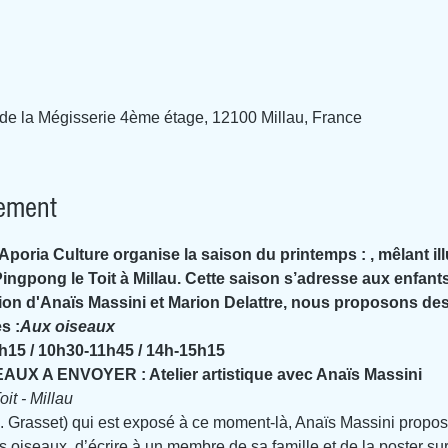
 de la Mégisserie 4ème étage, 12100 Millau, France
nement
, Aporia Culture organise la saison du printemps : 
, mêlant il
 Pingpong le Toit à Millau. Cette saison s’adresse aux enfants
ion
 d'Anaïs Massini et Marion Delattre, nous proposons des 
s :
Aux oiseaux
0h15 / 10h30-11h45 / 14h-15h15
 A ENVOYER : Atelier artistique avec Anaïs Massini
it - Millau
d. Grasset) qui est exposé à ce moment-là, Anaïs Massini propos
es oiseaux, d’écrire à un membre de sa famille et de la poster sur