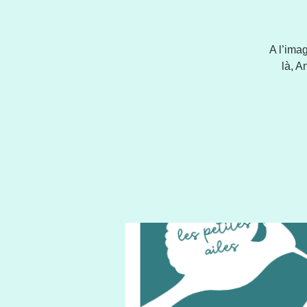
A l’ima
là, A