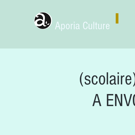
Aporia Culture
(scolai
A ENVO