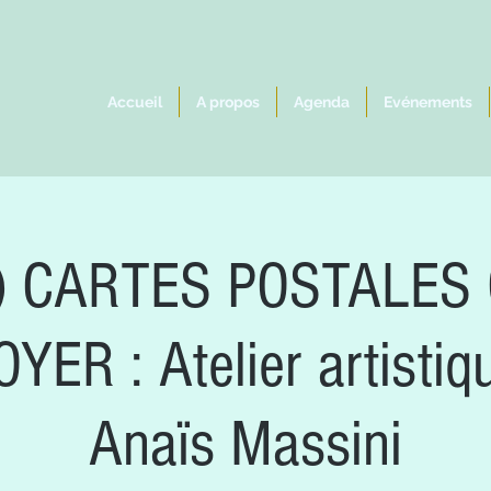
Accueil
A propos
Agenda
Evénements
re) CARTES POSTALES
YER : Atelier artistiq
Anaïs Massini