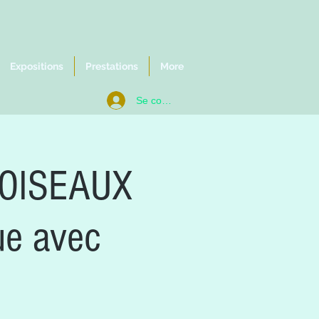
Expositions
Prestations
More
Se connecter
 OISEAUX
ue avec