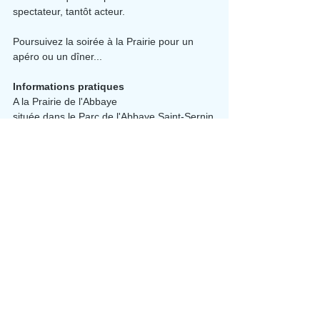
spectateur, tantôt acteur.
Poursuivez la soirée à la Prairie pour un 
apéro ou un dîner...
Informations pratiques
A la Prairie de l'Abbaye
située dans le Parc de l'Abbaye Saint-Sernin
31 avenue de l'Abbaye
12000 Le Monastère
Parking à l'intérieur du parc de l'Abbaye et 
signalétique sur place.
Journée gratuite.
Buvette et repas payant à la Prairie.
Réservation du repas à la Prairie : 06 69 
507 407.
Seulement le soir.