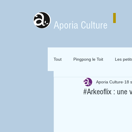
Aporia Culture
Tout
Pingpong le Toit
Les petit
Aporia Culture
18 
Zai Zai Zai Zai Attitude
Mervei
#Arkeoflix : une
Expositions en location