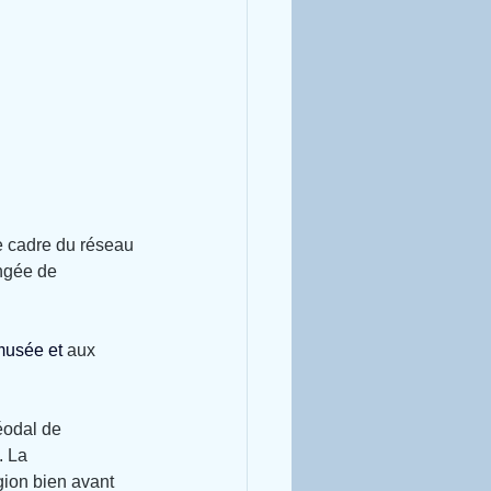
e cadre du réseau 
ngée de 
musée et 
aux 
éodal de 
 La 
gion bien avant 