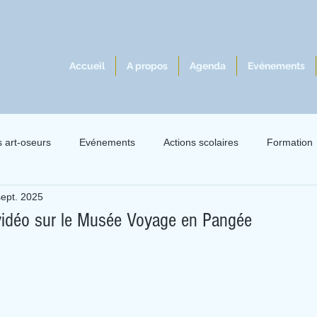
Accueil
A propos
Agenda
Evénements
s art-oseurs
Evénements
Actions scolaires
Formation
sept. 2025
lles 2021
Exil 2021
Le livre à l'écoute du jazz
Intervie
 vidéo sur le Musée Voyage en Pangée