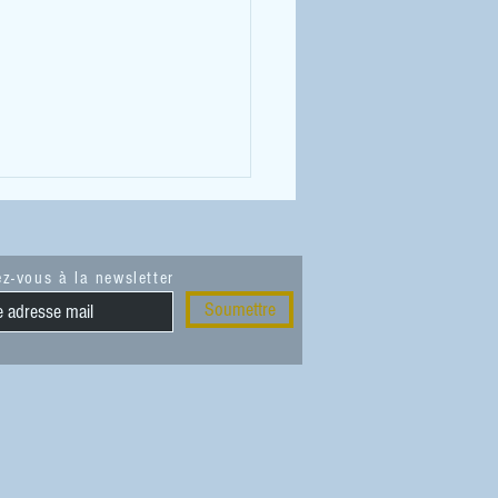
z-vous à la newsletter
Soumettre
tion : Droit de parcours aux
 de Millau