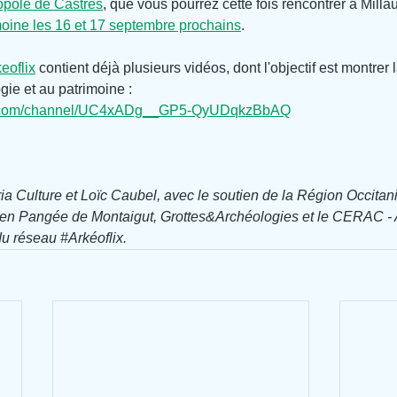
pole de Castres
, que vous pourrez cette fois rencontrer à Milla
oine les 16 et 17 septembre prochains
.
eoflix
 contient déjà plusieurs vidéos, dont l'objectif est montrer 
ogie et au patrimoine :
be.com/channel/UC4xADg__GP5-QyUDqkzBbAQ
ia Culture et Loïc Caubel, avec le soutien de la Région Occitani
en Pangée de Montaigut, Grottes&Archéologies et le CERAC - 
du réseau 
#Arkéoflix
.