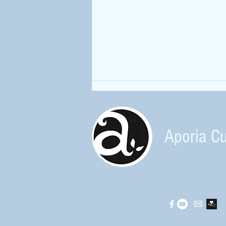
Aporia Cu
Nom d'un insecte ! à la Maison de la
Rance