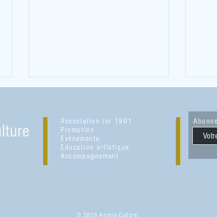
Association loi 1901
Abonne
lture
Promotion
Evénements
Education artistique
Accompagnement
Les Couleurs du Temps : un parcours
Exposi
artistique à Séverac d'Aveyron
Halles
© 2026 Aporia Culture.