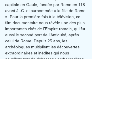
capitale en Gaule, fondée par Rome en 118 
avant J.-C. et surnommée « la fille de Rome 
». Pour la première fois à la télévision, ce 
film documentaire nous révèle une des plus 
importantes cités de l’Empire romain, qui fut 
aussi le second port de l’Antiquité, après 
celui de Rome. Depuis 25 ans, les 
archéologues multiplient les découvertes 
extraordinaires et inédites qui nous 
dévoilent tant de richesses : embarcadères, 
canal monumentaux, épave de navire, 
maisons romaines et fresques d’époque, 
Capitole, villa impériale, etc. Grâce aux 
restitutions 3D et à travers les yeux d’une 
jeune romaine, le réalisateur Marc Azéma, 
nous fait découvrir cette capitale latine du 
IIe siècle après J.-C. Un voyage 
extraordinaire et inédit dans le monde 
Antique, avec la voix de l’artiste 
Narbonnaise, Olivia Ruiz.
Réalisation
: Marc Azéma