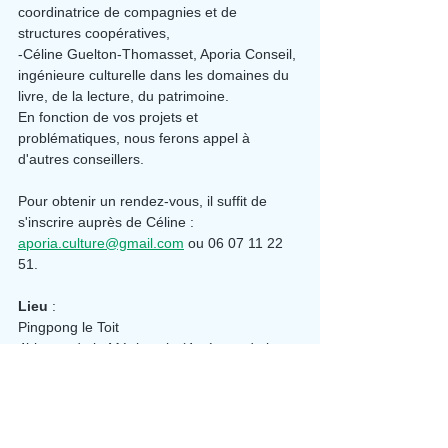
coordinatrice de compagnies et de 
structures coopératives,
-Céline Guelton-Thomasset, Aporia Conseil, 
ingénieure culturelle dans les domaines du 
livre, de la lecture, du patrimoine.
En fonction de vos projets et 
problématiques, nous ferons appel à 
d'autres conseillers.
Pour obtenir un rendez-vous, il suffit de 
s'inscrire auprès de Céline : 
aporia.culture@gmail.com
 ou 06 07 11 22 
51.
Lieu 
:
Pingpong le Toit
4bis rue de la Mégisserie (4e étage de la 
Maison des entreprises)
12100 Millau
Le programme d'accompagnement des 