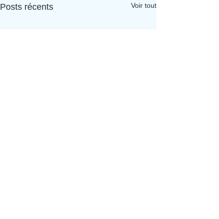
Voir tout
Posts récents
Aporia Culture
Abonnez-vous à la newsletter
Soumettre