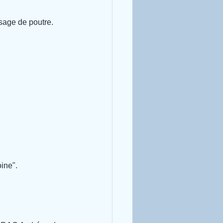
ssage de poutre.
ine".