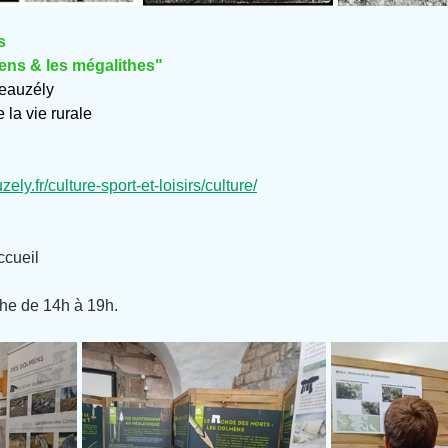
s
ens & les mégalithes"
eauzély
 la vie rurale
ely.fr/culture-sport-et-loisirs/culture/
ccueil
he de 14h à 19h.