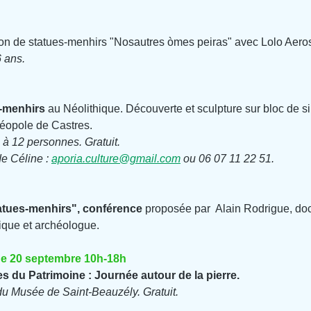
ion de statues-menhirs "Nosautres òmes peiras" avec Lolo Aero
6 ans.
s-menhirs
 au Néolithique. Découverte et sculpture sur bloc de s
opole de Castres.
é à 12 personnes. Gratuit.
e Céline : 
aporia.culture@gmail.com
 ou 06 07 11 22 51.
atues-menhirs", conférence
 proposée par  Alain Rodrigue, doc
ique et archéologue.
e 20 septembre 10h-18h
du Patrimoine : Journée autour de la pierre.
du Musée de Saint-Beauzély. Gratuit.