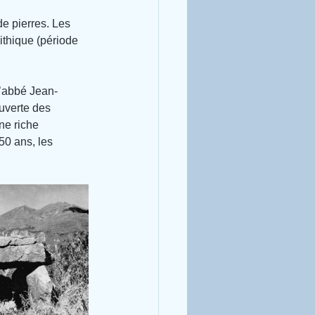
e pierres. Les 
ithique (période 
l’abbé Jean-
uverte des 
ne riche 
0 ans, les 