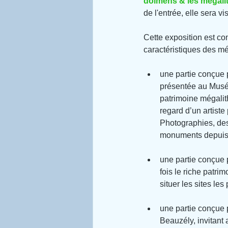
dolmens & les mégali
de l'entrée, elle sera vis
Cette exposition est co
caractéristiques des még
une partie conçue 
présentée au Musée 
patrimoine mégalith
regard d’un artist
Photographies, dess
monuments depuis 
une partie conçue p
fois le riche patri
situer les sites le
une partie conçue 
Beauzély, invitant 