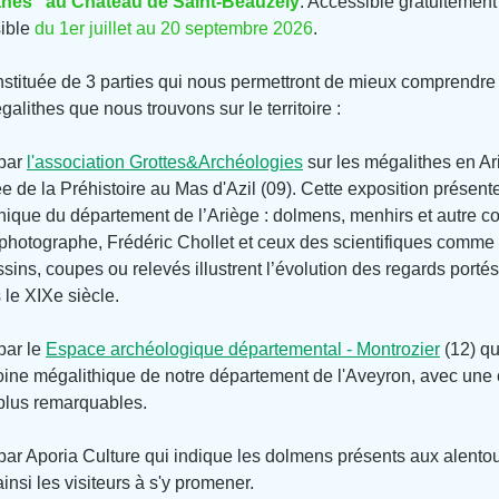
thes" au Château de Saint-Beauzély
. Accessible gratuitement
ible 
du 1er juillet au 20 septembre 2026
.
nstituée de 3 parties qui nous permettront de mieux comprendre 
alithes que nous trouvons sur le territoire :
par 
l'association Grottes&Archéologies
 sur les mégalithes en Ar
de la Préhistoire au Mas d'Azil (09). Cette exposition présente 
ique du département de l’Ariège : dolmens, menhirs et autre coff
e photographe, Frédéric Chollet et ceux des scientifiques comm
ins, coupes ou relevés illustrent l’évolution des regards portés
le XIXe siècle.
ar le 
Espace archéologique 
départemental 
- Montrozier
 (12) q
moine mégalithique de notre département de l'Aveyron, avec une c
s plus remarquables.
par Aporia Culture qui indique les dolmens présents aux alentou
ainsi les visiteurs à s'y promener.