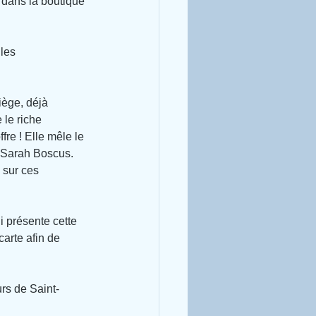
 dans la boutique 
les 
iège, déjà 
le riche 
re ! Elle mêle le 
e Sarah Boscus. 
 sur ces 
ui présente cette 
arte afin de 
rs de Saint-