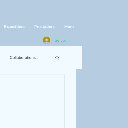
Expositions
Prestations
More
Se connecter
Collaborations
ws
Chroniques