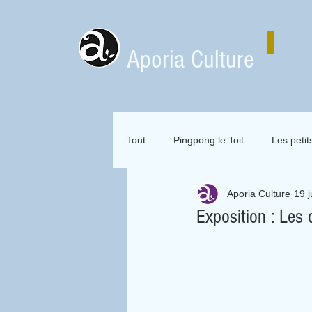
Aporia Culture
Tout
Pingpong le Toit
Les petit
Aporia Culture
19 ju
Zai Zai Zai Zai Attitude
Mervei
Exposition : Les 
Expositions en location