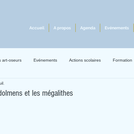
Accueil
A propos
Agenda
Evénements
s art-oseurs
Evénements
Actions scolaires
Formation
il.
lles 2021
Exil 2021
Le livre à l'écoute du jazz
Intervie
dolmens et les mégalithes