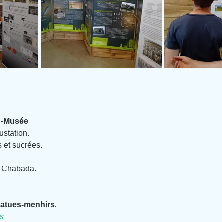
u-Musée
ustation.
 et sucrées.
e Chabada.
tatues-menhirs.
us