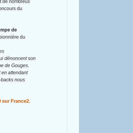
et de nombreux 
concours du 
ympe de 
ionnière du 
es 
ui dénoncent son 
pe de Gouges. 
 en attendant 
h-backs nous 
0 sur France2. 