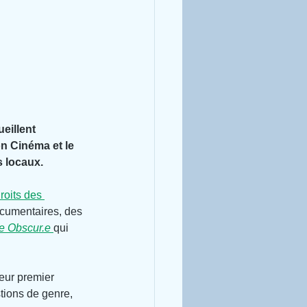
eillent 
on Cinéma et le 
s locaux.
roits des 
ocumentaires, des 
.e Obscur.e 
qui 
eur premier 
tions de genre, 