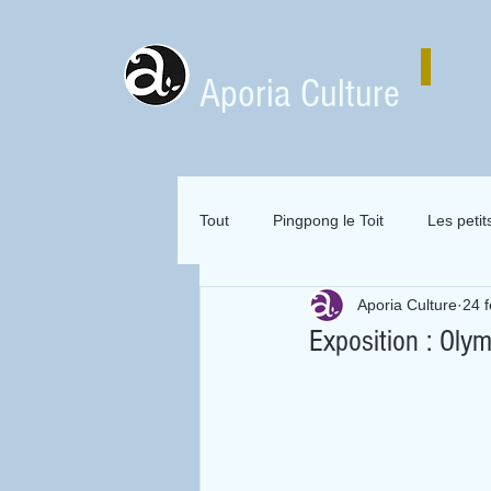
Aporia Culture
Tout
Pingpong le Toit
Les petit
Aporia Culture
24 f
Zai Zai Zai Zai Attitude
Mervei
Exposition : Olym
Expositions en location