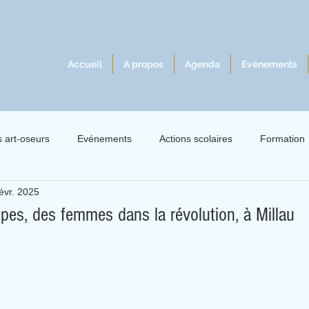
Accueil
A propos
Agenda
Evénements
s art-oseurs
Evénements
Actions scolaires
Formation
évr. 2025
lles 2021
Exil 2021
Le livre à l'écoute du jazz
Intervie
pes, des femmes dans la révolution, à Millau