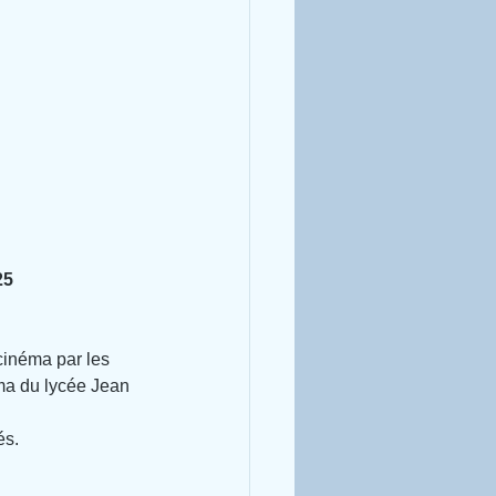
25
cinéma par les 
a du lycée Jean 
és.