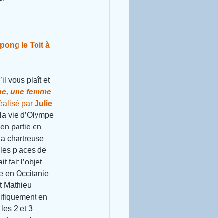
pong le Toit à 
il vous plaît et 
e, une femme 
réalisé par 
Julie 
 la vie d’Olympe 
en partie en 
la chartreuse 
 les places de 
 fait l’objet 
e en Occitanie 
t Mathieu 
ifiquement en 
les 2 et 3 