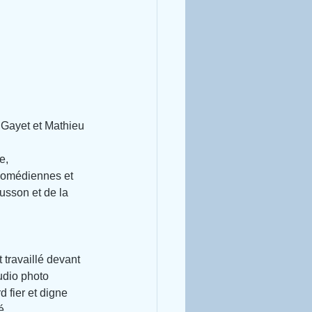
 Gayet et Mathieu 
e, 
comédiennes et 
usson et de la 
travaillé devant 
udio photo 
 fier et digne 
é.