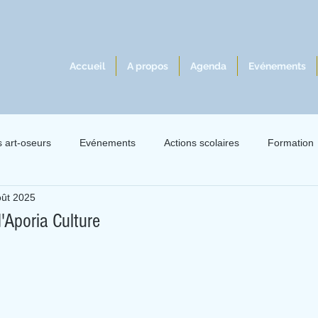
Accueil
A propos
Agenda
Evénements
s art-oseurs
Evénements
Actions scolaires
Formation
oût 2025
lles 2021
Exil 2021
Le livre à l'écoute du jazz
Intervie
'Aporia Culture