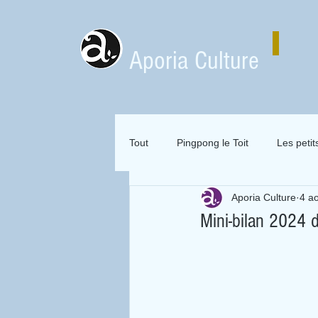
Aporia Culture
Tout
Pingpong le Toit
Les petit
Aporia Culture
4 a
Zai Zai Zai Zai Attitude
Mervei
Mini-bilan 2024 d
Expositions en location