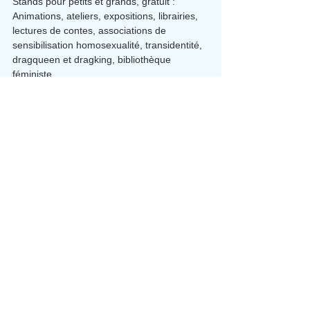
Stands pour petits et grands, gratuit : 
Animations, ateliers, expositions, librairies, 
lectures de contes, associations de 
sensibilisation homosexualité, transidentité, 
dragqueen et dragking, bibliothèque 
féministe….
15h30, table-ronde « Genre : hier, 
aujourd’hui et demain, Parcours de 
femmes »
Propos introductif par Anne Auregeau : le 
Genre, la Préhistoire et la recherche en 
archéologie Débats et échanges avec Julie 
Batut de Femmes et Sciences et Véronique 
Garrigues de Mnémosyne
à partir de 18h30 à la salle des fête apéro-
concert offert par ALJ et 
Grottes&Archéologies avec Les Rural 
Singers.
Les partenaires
Festi’Dolmen ne pourrait pas se tenir sans 
le soutien de la Région Occitanie et de la 