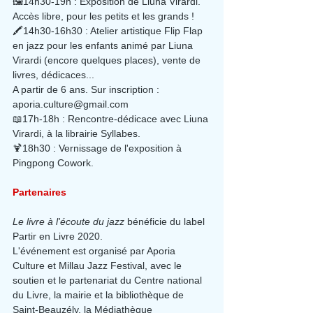
🖼14h30-19h : Exposition de Liuna Virardi. 
Accès libre, pour les petits et les grands !
🖍14h30-16h30 : Atelier artistique Flip Flap 
en jazz pour les enfants animé par Liuna 
Virardi (encore quelques places), vente de 
livres, dédicaces...
A partir de 6 ans. Sur inscription : 
aporia.culture@gmail.com
📖17h-18h : Rencontre-dédicace avec Liuna 
Virardi, à la librairie Syllabes.
🍹18h30 : Vernissage de l'exposition à 
Pingpong Cowork.
Partenaires
Le livre à l'écoute du jazz 
bénéficie du label 
Partir en Livre 2020.
L'événement est organisé par Aporia 
Culture et Millau Jazz Festival, avec le 
soutien et le partenariat du Centre national 
du Livre, la mairie et la bibliothèque de 
Saint-Beauzély, la Médiathèque 