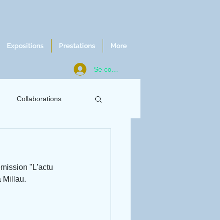
Expositions
Prestations
More
Se connecter
Collaborations
ws
Chroniques
mission "L'actu 
 Millau.