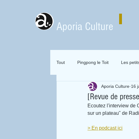
Aporia Culture
Tout
Pingpong le Toit
Les petit
Aporia Culture
16 
Zai Zai Zai Zai Attitude
Mervei
[Revue de press
Ecoutez l'interview de 
Expositions en location
sur un plateau" de Radi
> En podcast ici