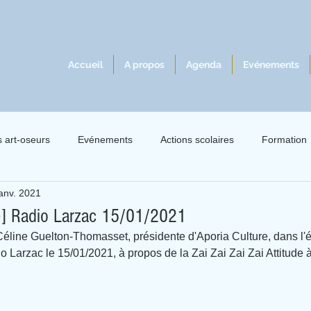
Accueil
A propos
Agenda
Evénements
s art-oseurs
Evénements
Actions scolaires
Formation
janv. 2021
lles 2021
Exil 2021
Le livre à l'écoute du jazz
Intervie
e] Radio Larzac 15/01/2021
Céline Guelton-Thomasset, présidente d'Aporia Culture, dans l'é
o Larzac le 15/01/2021, à propos de la Zai Zai Zai Zai Attitude à