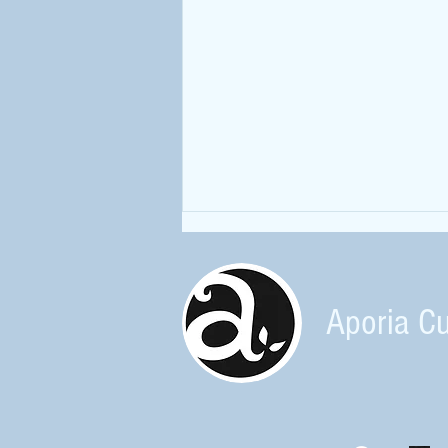
Aporia Cu
Prolongement : la BD T'inquiète