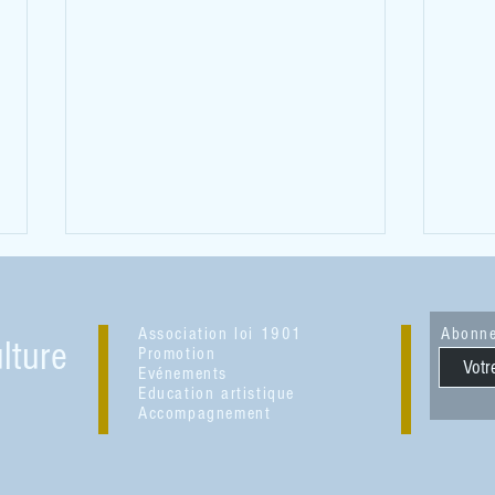
Association loi 1901
Abonne
lture
Promotion
Retour sur 2022...
Evénements
ZZZZ :
Education artistique
Accompagnement