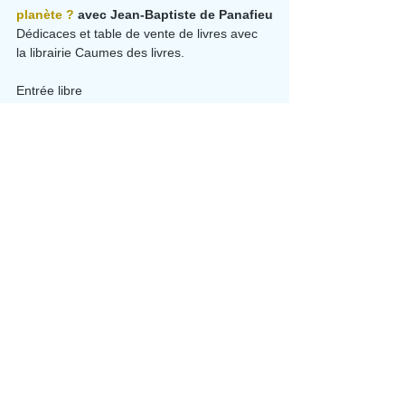
planète ?
 avec Jean-Baptiste de Panafieu
Dédicaces et table de vente de livres avec 
la librairie Caumes des livres.
Entrée libre
A Pingpong le Toit
Toit de la Maison des entreprises
4, rue de la Mégisserie
12100 Millau
>https://pingpong-cowork.com/
Cycle de conférences proposé par Aporia 
Culture et Pingpong.
En partenariat avec la Médiathèque 
départementale de l'Aveyron, le festival du 
livre jeunesse de Sainte-Radegonde et la 
librairie Caumes des livres. Dans le cadre 
de la Semaine du Goût.
Evénements
Voir tout