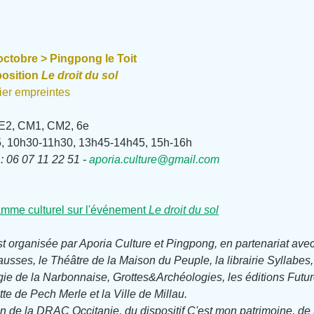
octobre > Pingpong le Toit
position 
Le droit du sol
ier empreintes
CE2, CM1, CM2, 6e
, 10h30-11h30, 13h45-14h45, 15h-16h
 : 06 07 11 22 51 - 
aporia.culture@gmail.com
amme culturel sur l'événement 
Le droit du sol
t organisée par Aporia Culture et Pingpong, en partenariat ave
usses, le Théâtre de la Maison du Peuple, la librairie Syllabes,
e de la Narbonnaise, Grottes&Archéologies, les éditions Futuro
tte de Pech Merle et la Ville de Millau.
en de la DRAC Occitanie, du dispositif C'est mon patrimoine, de