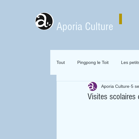
Aporia Culture
Tout
Pingpong le Toit
Les petit
Aporia Culture
5 s
Zai Zai Zai Zai Attitude
Mervei
Visites scolaires 
Expositions en location