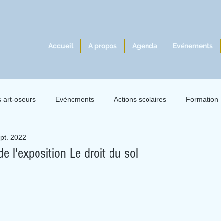
Accueil
A propos
Agenda
Evénements
s art-oseurs
Evénements
Actions scolaires
Formation
ept. 2022
lles 2021
Exil 2021
Le livre à l'écoute du jazz
Intervie
de l'exposition Le droit du sol