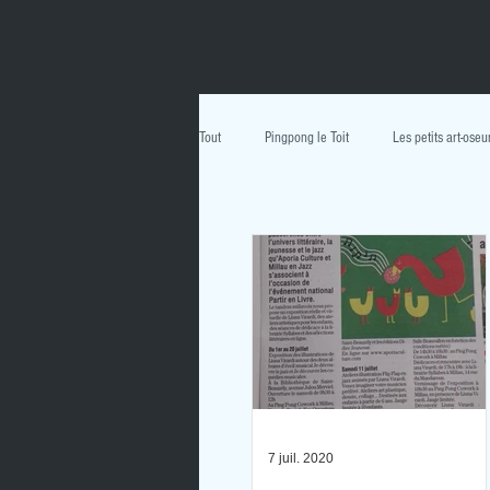
Tout
Pingpong le Toit
Les petits art-oseu
Merveilles 2021
Exil 2021
Le 
7 juil. 2020