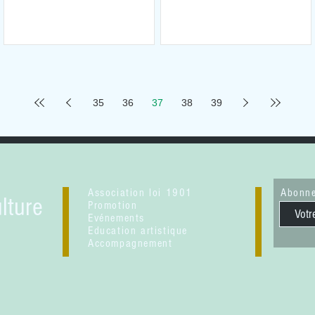
35
36
37
38
39
Association loi 1901
Abonne
lture
Promotion
Evénements
Education artistique
Accompagnement