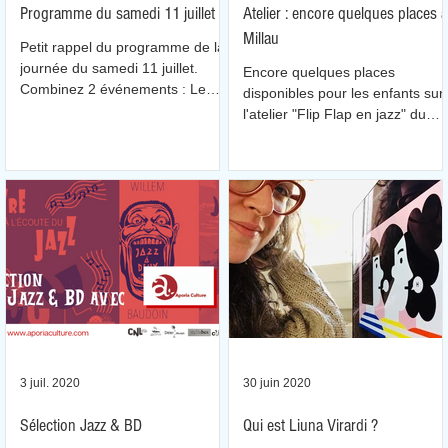
Programme du samedi 11 juillet
Atelier : encore quelques places à
Millau
Petit rappel du programme de la
journée du samedi 11 juillet.
Encore quelques places
Combinez 2 événements : Le
disponibles pour les enfants sur
livre à l'écoute du jazz et Saint-
l'atelier "Flip Flap en jazz" du
Beauzély en fête.
samedi 11 juillet à 14h30 à
Millau.
3 juil. 2020
30 juin 2020
Sélection Jazz & BD
Qui est Liuna Virardi ?