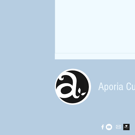
Aporia Cu
Nom d'un insecte ! à la Maison de la
Rance