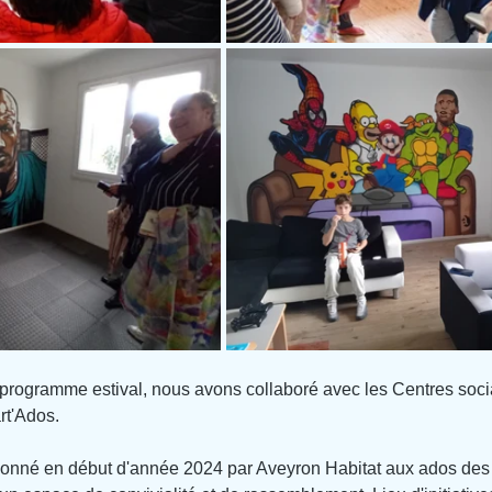
 programme estival, nous avons collaboré avec les Centres soci
rt'Ados.
onné en début d'année 2024 par Aveyron Habitat aux ados des 