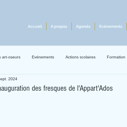
Accueil
A propos
Agenda
Evénements
s art-oseurs
Evénements
Actions scolaires
Formation
sept. 2024
lles 2021
Exil 2021
Le livre à l'écoute du jazz
Intervie
nauguration des fresques de l'Appart'Ados