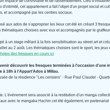
ir un espace de convivialité et de rassemblement. Lieu d'initiatives
i d'intimité, cet appartement a fait l'objet d'un projet social et cul
os, et accompagné par les centres sociaux.
 aux ados de s'approprier les lieux cet été en créant 3 fresqu
s thématiques choisies avec eux et accompagnés par le graffeur
é à un stage mêlant à la fois sensibilisation au street art et créa
illet au 2 août. 
Les thématiques choisies sont le sport, les jeux et
hotos des fresques en cours ici
venir découvrir les fresques terminées à l'occasion d'une in
 à 18h à l'Appart'Ados à Millau.
ée de la résidence "Les cerisiers" - Rue Paul Claudel - Quarti
te. L'événement sera associé à la restitution d'un manga collectif
iaux avec le mangaka Hachin cet été également, en partenariat