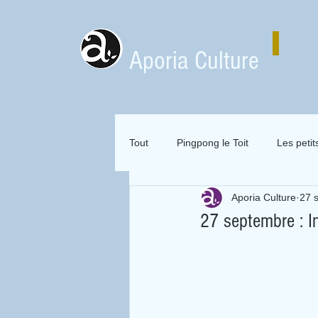
Aporia Culture
Tout
Pingpong le Toit
Les petit
Aporia Culture
27 
Zai Zai Zai Zai Attitude
Mervei
27 septembre : I
Expositions en location