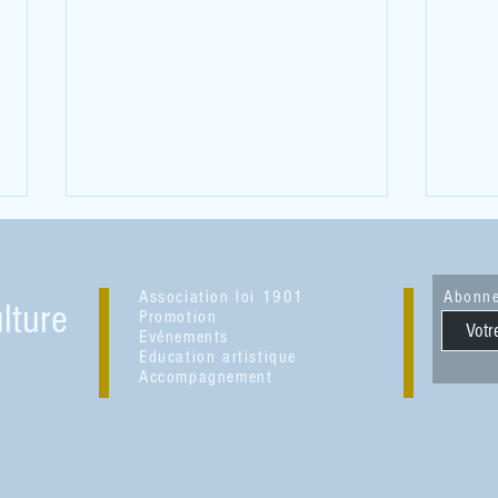
Association loi 1901
Abonne
lture
Promotion
Evénements
Education artistique
Accompagnement
Les Couleurs du Temps : un parcours
Exposi
artistique à Séverac d'Aveyron
Halles