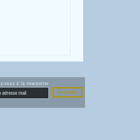
z-vous à la newsletter
Soumettre
tion : Droit de parcours aux
 de Millau