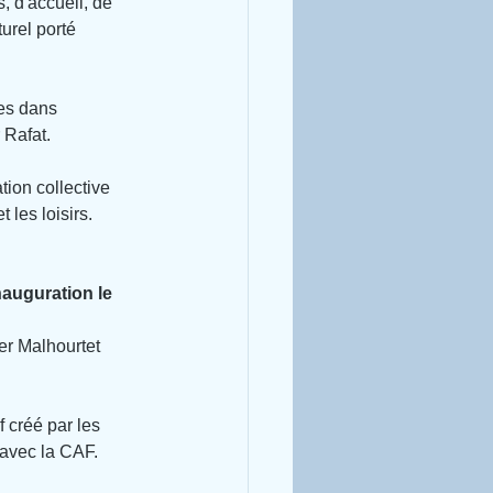
, d'accueil, de 
turel porté 
es dans 
 Rafat.
tion collective 
 les loisirs.
auguration le 
er Malhourtet 
 créé par les 
 avec la CAF.