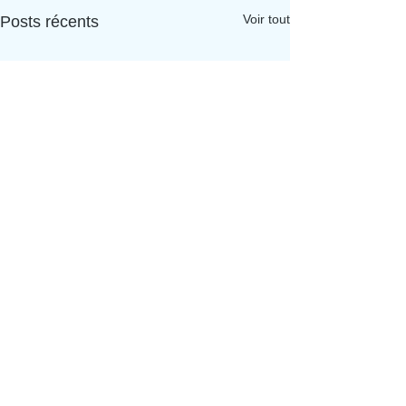
Voir tout
Posts récents
Aporia Culture
Abonnez-vous à la newsletter
Soumettre