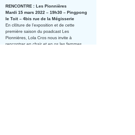
RENCONTRE : Les Pionnières
Mardi 15 mars 2022 – 19h30 – Pingpong 
le Toit – 4bis rue de la Mégisserie
En clôture de l’exposition et de cette 
première saison du poadcast Les 
Pionnières, Lola Cros nous invite à 
rencontrer en chair et en os les femmes 
qu’elle a interviewées pour leur caractère 
de défricheuse et de porte-parole en 
Aveyron. Evénement en partenariat avec 
Pingpong, Finta!, la Maison de la Région, la 
MéSA et la Mairie de Millau. Dans le cadre 
du mois de l’égalité femmes-hommes.
>Gratuit – jauge limitée – sur inscription 
auprès d’Aporia Culture : 
aporia.culture@gmail.com – 06 07 11 22 51
>En savoir plus l'événement Les Pionnières 
par ici
Evénements
Collaborations