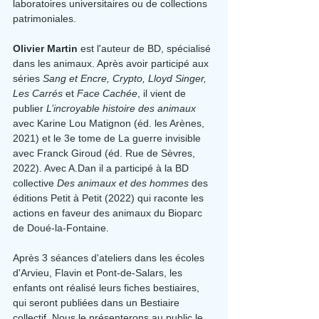
laboratoires universitaires ou de collections 
patrimoniales.
Olivier Martin
 est l'auteur de BD, spécialisé 
dans les animaux. Après avoir participé aux 
séries 
Sang et Encre, Crypto, Lloyd Singer, 
Les Carrés
 et 
Face Cachée
, il vient de 
publier 
L’incroyable histoire des animaux 
avec Karine Lou Matignon (éd. les Arènes, 
2021) et le 3e tome de La guerre invisible 
avec Franck Giroud (éd. Rue de Sèvres, 
2022). Avec A.Dan il a participé à la BD 
collective 
Des animaux et des hommes
 des 
éditions Petit à Petit (2022) qui raconte les 
actions en faveur des animaux du Bioparc 
de Doué-la-Fontaine.
Après 3 séances d'ateliers dans les écoles 
d'Arvieu, Flavin et Pont-de-Salars, les 
enfants ont réalisé leurs fiches bestiaires, 
qui seront publiées dans un Bestiaire 
collectif. Nous le présenterons au public le 