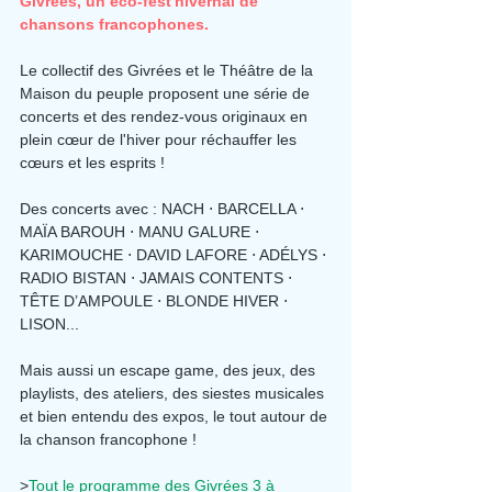
Givrées, un éco-fest'hivernal de 
chansons francophones.
Le collectif des Givrées et le Théâtre de la 
Maison du peuple proposent une série de 
concerts et des rendez-vous originaux en 
plein cœur de l'hiver pour réchauffer les 
cœurs et les esprits !
Des concerts avec : 
NACH ⋅ BARCELLA ⋅ 
MAÏA BAROUH ⋅ MANU GALURE ⋅ 
KARIMOUCHE ⋅ DAVID LAFORE ⋅ ADÉLYS ⋅ 
RADIO BISTAN ⋅ JAMAIS CONTENTS ⋅ 
TÊTE D’AMPOULE ⋅ BLONDE HIVER ⋅ 
LISON...
Mais aussi un escape game, des jeux, des 
playlists, des ateliers, des siestes musicales 
et bien entendu des expos, le tout autour de 
la chanson francophone !
>
Tout le programme des Givrées 3 à 