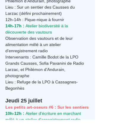
Philémon d'Andurain, photographe
Lieu : Sur un sentier des Causses du 
Larzac (défini prochainement)
12h-14h : Pique-nique à fournir
14h-17h :
 Atelier biodiversité à la 
découverte des vautours
Observation des vautours et de leur 
alimentation mêlé à un atelier 
d'enregistrement radio
Intervenants : Camille Bodot de la LPO 
Grands Causses, Sofia Pavanini de Radio 
Larzac, et Philémon d'Andurain, 
photographe
Lieu : Refuge de la LPO à Cassagnes-
Begonhès
Jeudi 25 juillet
Les petits art-oseurs 
#6
 : Sur les sentiers
10h-12h :
 Atelier d'écriture en marchant 
mêlé à un atelier d'enregistrement radio
Intervenants : Sarah Carlini, autrice, et 
Philémon d'Andurain, photographe