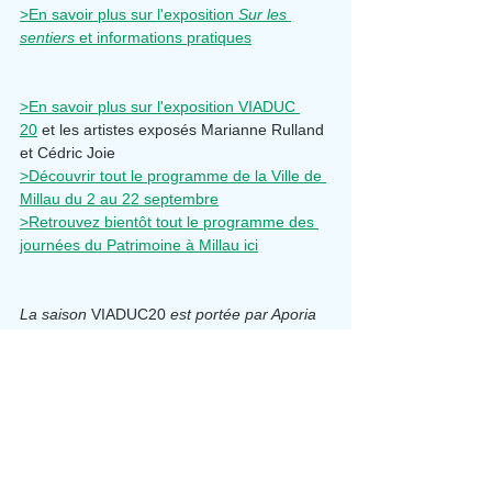
>En savoir plus sur l'exposition 
Sur les 
sentiers
 et informations pratiques
>En savoir plus sur l'exposition VIADUC 
20
 et les artistes exposés Marianne Rulland 
et Cédric Joie
>Découvrir tout le programme de la Ville de 
Millau du 2 au 22 septembre
>Retrouvez bientôt tout le programme des 
journées du Patrimoine à Millau ici
La saison 
VIADUC20
 est portée par Aporia 
Culture et Pingpong, en partenariat avec la 
Communauté de communes Millau Grands 
Causses, la librairie Syllabes, Radio Larzac, 
l'association Grottes&Archéologies et le 
fablab. Elle bénéficie du soutien de la DRAC 
Occitanie dans le cadre du dispositif Eté 
culturel, du CNL dans le cadre de Partir en 