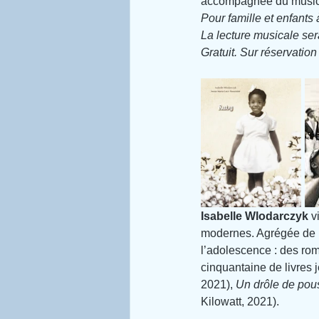
accompagnée du musici
Pour famille et enfants 
La lecture musicale sera
Gratuit. Sur réservation
Isabelle Wlodarczyk 
v
modernes. Agrégée de let
l’adolescence : des roma
cinquantaine de livres je
2021), 
Un drôle de pou
Kilowatt, 2021).