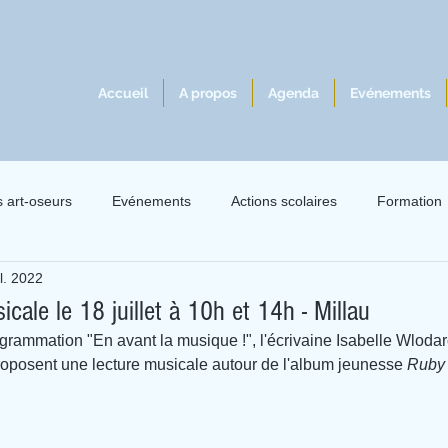
Accueil
A propos
Agenda
Evénements
s art-oseurs
Evénements
Actions scolaires
Formation
il. 2022
lles 2021
Exil 2021
Le livre à l'écoute du jazz
Intervie
icale le 18 juillet à 10h et 14h - Millau
grammation "En avant la musique !", l'écrivaine Isabelle Wlodarc
roposent une lecture musicale autour de l'album jeunesse 
Ruby