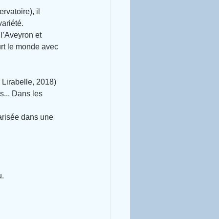
vatoire), il 
iété. 
 l’Aveyron et 
urt le monde avec 
 Lirabelle, 2018)
s... Dans les 
larisée dans une 
u.