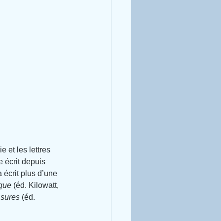
e et les lettres 
e écrit depuis 
écrit plus d’une 
que 
(éd. Kilowatt, 
sures 
(éd. 