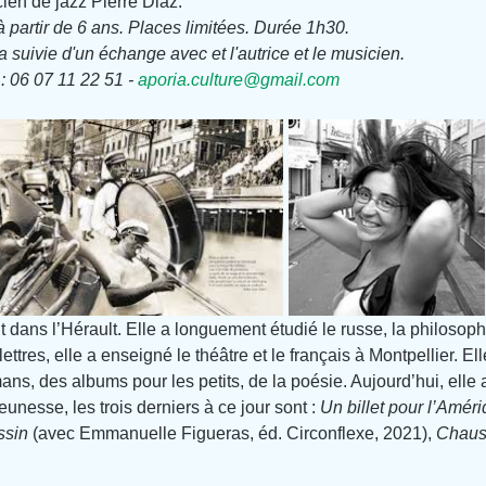
en de jazz Pierre Diaz.
à partir de 6 ans. Places limitées. Durée 1h30.
 suivie d'un échange avec et l'autrice et le musicien.
 : 06 07 11 22 51 - 
aporia.culture@gmail.com
it dans l’Hérault. Elle a longuement étudié le russe, la philosophi
tres, elle a enseigné le théâtre et le français à Montpellier. Ell
ns, des albums pour les petits, de la poésie. Aujourd’hui, elle a 
unesse, les trois derniers à ce jour sont : 
Un billet pour l’Améri
ssin
 (avec Emmanuelle Figueras, éd. Circonflexe, 2021), 
Chaus