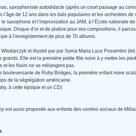
zenas, saxophoniste autodidacte (après un court passage au conser
s l’âge de 12 ans dans les bals populaires et les orchestres de var
 le saxophone et l’improvisation au JAM, à l’École nationale de
ique. Disque d’or et de platine pour ses compositions, il parco
ipe à l’enregistrement de plus de 70 albums. 
le Wlodarczyk et illustré par par Sonia Maria Luce Possentini (éd.
 grands. Elle est la première petite fille noire à y mettre les pied
s et les Noirs ne se mélangent pas.
ire bouleversante de Ruby Bridges, la première enfant noire sco
mps de la ségrégation américaine.
by, à cette époque et un CD)
by 
est aussi proposée aux enfants des centres sociaux de Milla
s