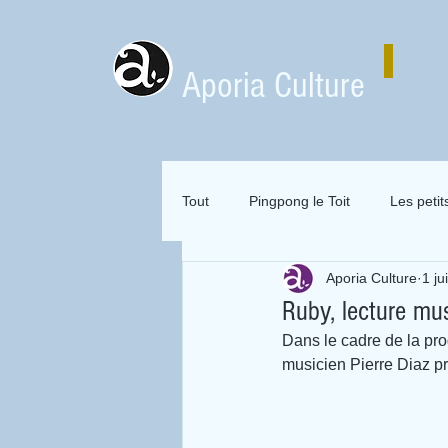
Aporia Culture
Tout
Pingpong le Toit
Les petit
Aporia Culture
1 ju
Zai Zai Zai Zai Attitude
Mervei
Ruby, lecture mus
Dans le cadre de la pro
Expositions en location
musicien Pierre Diaz p