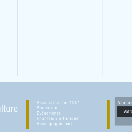
Association loi 1901
Abonne
lture
Promotion
Evénements
Education artistique
Accompagnement