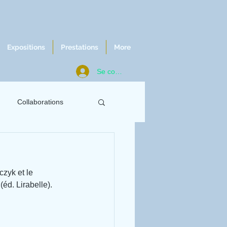
Expositions
Prestations
More
Se connecter
Collaborations
ws
Chroniques
zyk et le 
 
(éd. Lirabelle).