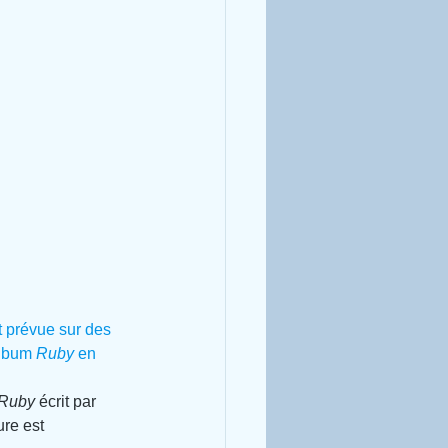
nt prévue sur des 
album 
Ruby 
en 
Ruby
 écrit par 
ure est 