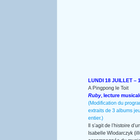
LUNDI 18 JUILLET – 
A Pingpong le Toit
Ruby
, lecture musical
(Modification du progra
extraits de 3 albums je
entier.)
Il s'agit de l'histoire d
Isabelle Wlodarczyk (ill