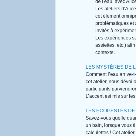
de l'eau, avec Alic
Les ateliers d'Alic
cet élément omnipr
problématiques et a
invités à expérimen
Les expériences son
assiettes, etc.) af
contexte. 
LES MYSTÈRES DE L
Comment l’eau arrive-t-
cet atelier, nous dévoi
participants parviendron
L’accent est mis sur le
LES ÉCOGESTES DE 
Savez-vous quelle qua
un bain, lorsque vous t
calculettes ! Cet atelie