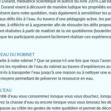
e Durand, médiatrice scientifique et autrice du livre 
100% Lab'e
e Durand visent à découvrir de manière ludique les propriétés ex
ésent dans notre quotidien, mais également à sensibiliser les pa
ux défis liés à l’eau. Au travers d’une pédagogie active, les par
ter, à réfléchir et à argumenter afin de résoudre les défis proposé
t réalisées à partir de matériel de la vie quotidienne (bouteille
in que les participants puissent facilement réaliser ces expérienc
’EAU DU ROBINET
elle à notre robinet ? Que se passe-t-il une fois que nous l’avon
lons les mystères de l’eau du robinet au travers d’expériences ac
t-ils à transporter l’eau jusqu’à une maison ou à nettoyer une e
s moyens permettant de préserver la ressource en eau.
L’EAU
ntité d’eau vous consommez lorsque vous vous douchez, lorsqu
irez la chasse d’eau ou encore lorsque vous vous brossez les de
r passe au crible les gestes de notre quotidien et permet de déco