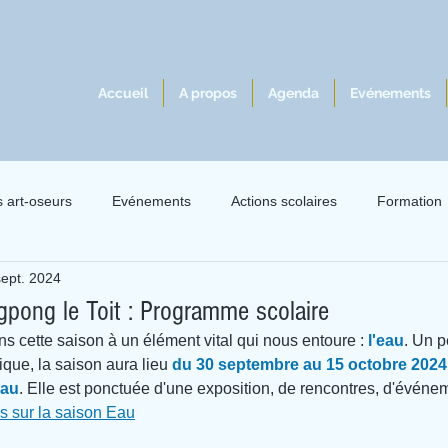
Accueil
A propos
Agenda
Evénements
s art-oseurs
Evénements
Actions scolaires
Formation
sept. 2024
lles 2021
Exil 2021
Le livre à l'écoute du jazz
Intervie
gpong le Toit : Programme scolaire
s cette saison à un élément vital qui nous entoure : 
l'eau
. Un p
que, la saison aura lieu 
du 30 septembre au 15 octobre 2024 a
lau
. Elle est ponctuée d'une exposition, de rencontres, d'événem
s sur la saison Eau