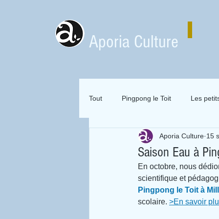
Aporia Culture
Tout
Pingpong le Toit
Les petit
Aporia Culture
15 
Zai Zai Zai Zai Attitude
Mervei
Saison Eau à Pin
En octobre, nous dédion
Expositions en location
scientifique et pédagogi
Pingpong le Toit à Mil
scolaire. 
>En savoir plu