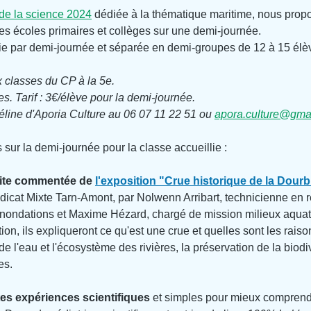
de la science 2024
 dédiée à la thématique maritime, nous prop
 les écoles primaires et collèges sur une demi-journée.
lie par demi-journée et séparée en demi-groupes de 12 à 15 élè
classes du CP à la 5e.
es. Tarif : 3€/élève pour la demi-journée.
éline d'Aporia Culture au 06 07 11 22 51 ou 
apora.culture@gma
 sur la demi-journée pour la classe accueillie :
site commentée de 
l'exposition "Crue historique de la Dourb
ndicat Mixte Tarn-Amont, par Nolwenn Arribart, technicienne en 
 inondations et Maxime Hézard, chargé de mission milieux aquat
tion, ils expliqueront ce qu'est une crue et quelles sont les raiso
de l'eau et l'écosystème des rivières, la préservation de la biodiv
es.
tes expériences scientifiques 
et simples pour mieux comprendr