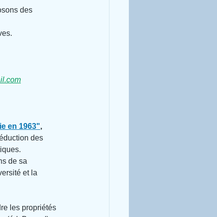
osons des 
ves.
il.com
ie en 1963"
,
réduction des 
iques.
ns de sa 
ersité et la 
e les propriétés 