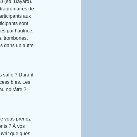
au
 (éd. Bayard).
traordinaires de 
rticipants aux 
ticipants sont 
s par l’autrice. 
s, trombones, 
es dans un autre 
s salie ? Durant 
cessibles. Les 
au noirâtre ? 
e vous prenez 
nts ? À vos 
uvrir quelques 