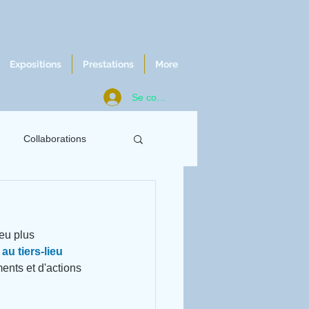
Expositions
Prestations
More
Se connecter
Collaborations
ws
Chroniques
eu plus 
u tiers-lieu 
ents et d'actions 