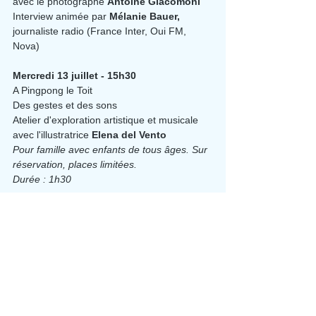
avec le photographe 
Antoine Giacomoni
Interview animée par 
Mélanie Bauer, 
journaliste radio (France Inter, Oui FM, 
Nova)
Mercredi 13 juillet - 15h30
A Pingpong le Toit
Des gestes et des sons
Atelier d'exploration artistique et musicale 
avec l'illustratrice 
Elena del Vento
Pour famille avec enfants de tous âges. Sur 
réservation, places limitées.
Durée : 1h30
Lundi 18 juillet - 10h et 14h 
A Pingpong le Toit
Lecture musicale 
Ruby
Avec l'écrivaine 
Isabelle Wlodarczyk 
et le 
musicien 
Pierre Diaz 
Pour famille avec 
enfants à partir de 6 ans.
Sur réservation, places limitées.
Durée : 1h30